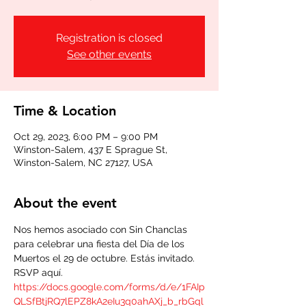
Registration is closed
See other events
Time & Location
Oct 29, 2023, 6:00 PM – 9:00 PM
Winston-Salem, 437 E Sprague St,
Winston-Salem, NC 27127, USA
About the event
Nos hemos asociado con Sin Chanclas 
para celebrar una fiesta del Día de los 
Muertos el 29 de octubre. Estás invitado. 
RSVP aquí. 
https://docs.google.com/forms/d/e/1FAIp
QLSfBtjRQ7lEPZ8kA2eIu3q0ahAXj_b_rbGql