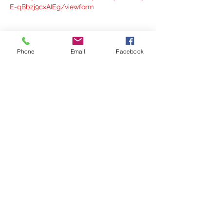
E-qBbzj9cxAIEg/viewform
Phone
Email
Facebook
Share this event
(336) 724-0850
or
(336) 618-7719
437 E Sprague St, Winston-Salem, NC 27127,
USA
©2024 by Open Arms Community, Inc. Proudly
created with Wix.com