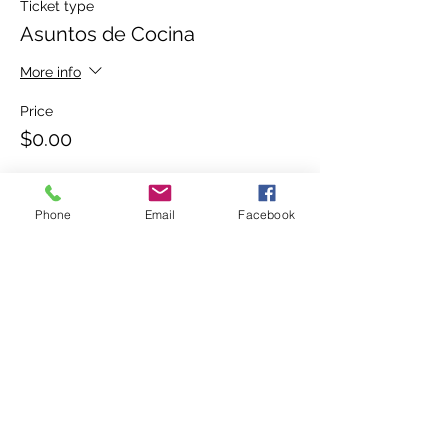
Ticket type
Asuntos de Cocina
More info
Price
$0.00
Phone
Email
Facebook
Share this event
(336) 724-0850
or
(336) 618-7719