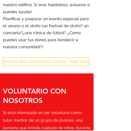
nuestro edificio. Si eres habilidoso, avísanos si
puedes ayudar.
Planificar y preparar un evento especial para
el verano o el otoño (un festival de otoño? un
concierto?¿una clínica de fútbol? ¿Cómo
puedes usar tus dones para bendecir a
nuestra comunidad?)
Cocinar una comida para Tutoría / Kids Club
VOLUNTARIO CON
NOSOTROS
Si está interesado en ser voluntario como
tutor, mentor de un grupo de jóvenes, una
persona que brinda cuidado de niños durante