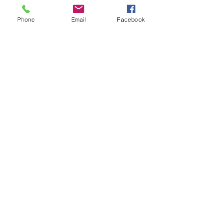
el estudio bíblico para adultos o un
Phone
Email
Facebook
proveedor de programas especiales,
complete la información a continuación.