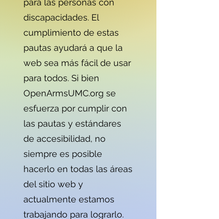
para las personas con
discapacidades. El
cumplimiento de estas
pautas ayudará a que la
web sea más fácil de usar
para todos. Si bien
OpenArmsUMC.org se
esfuerza por cumplir con
las pautas y estándares
de accesibilidad, no
siempre es posible
hacerlo en todas las áreas
del sitio web y
actualmente estamos
trabajando para lograrlo.