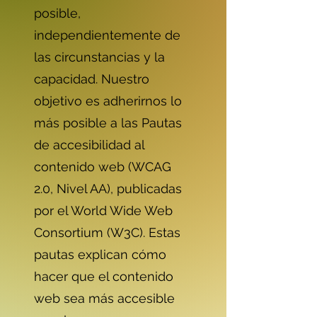
posible,
independientemente de
las circunstancias y la
capacidad. Nuestro
objetivo es adherirnos lo
más posible a las Pautas
de accesibilidad al
contenido web (WCAG
2.0, Nivel AA), publicadas
por el World Wide Web
Consortium (W3C). Estas
pautas explican cómo
hacer que el contenido
web sea más accesible