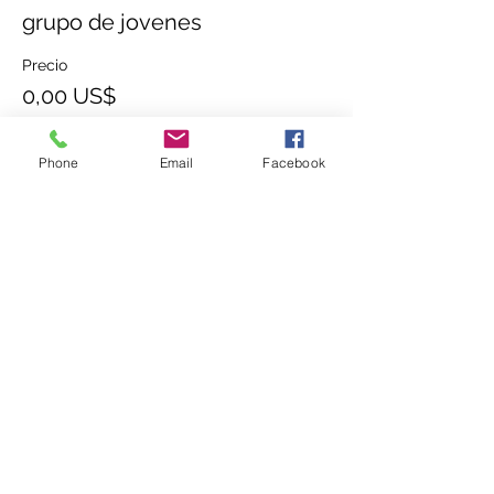
grupo de jovenes
Precio
0,00 US$
Phone
Email
Facebook
Compartir este evento
(336) 724-0850
o
(336) 618-7719
437 E Sprague St, Winston-Salem, NC 27127,
EE. UU.