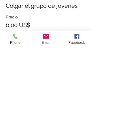
Colgar el grupo de jóvenes
Precio
0,00 US$
Phone
Email
Facebook
Compartir este evento
(336) 724-0850
o
(336) 618-7719
437 E Sprague St, Winston-Salem, NC 27127,
EE. UU.