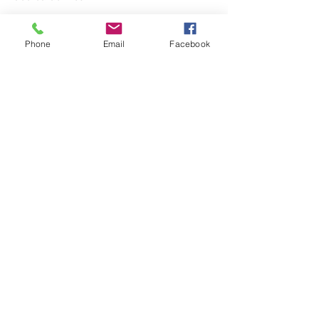
Phone
Email
Facebook
Compartir este evento
(336) 724-0850
o
(336) 618-7719
437 E Sprague St, Winston-Salem, NC 27127,
EE. UU.
©2021 by Open Arms Outreach, Inc. Creado con
orgullo con Wix.com
{ "Description": "Domain ownership verification file for Microsoft 365 -