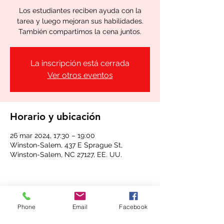
Los estudiantes reciben ayuda con la
tarea y luego mejoran sus habilidades.
También compartimos la cena juntos.
La inscripción está cerrada
Ver otros eventos
Horario y ubicación
26 mar 2024, 17:30 – 19:00
Winston-Salem, 437 E Sprague St,
Winston-Salem, NC 27127, EE. UU.
Phone
Email
Facebook
Compartir este evento