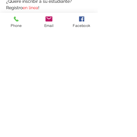
¿Quiere inscribir a su estudiante? 
Registro
en línea
!
Phone
Email
Facebook
Compartir este evento
(336) 724-0850
o
(336) 618-7719
437 E Sprague St, Winston-Salem, NC 27127,
EE. UU.
©2021 by Open Arms Outreach, Inc. Creado con