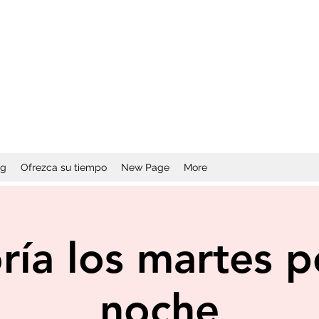
og
Ofrezca su tiempo
New Page
More
ría los martes p
noche