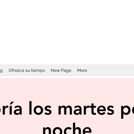
og
Ofrezca su tiempo
New Page
More
ría los martes p
noche