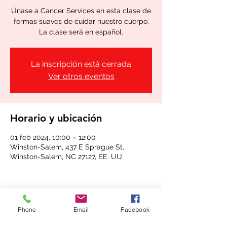
Únase a Cancer Services en esta clase de
formas suaves de cuidar nuestro cuerpo.
La clase será en español.
La inscripción está cerrada
Ver otros eventos
Horario y ubicación
01 feb 2024, 10:00 – 12:00
Winston-Salem, 437 E Sprague St,
Winston-Salem, NC 27127, EE. UU.
Phone
Email
Facebook
Compartir este evento