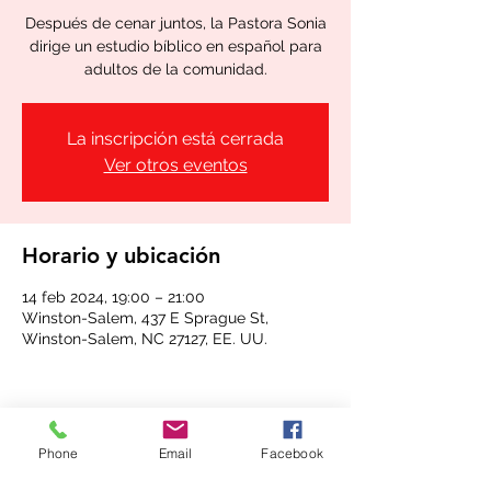
Después de cenar juntos, la Pastora Sonia
dirige un estudio bíblico en español para
adultos de la comunidad.
La inscripción está cerrada
Ver otros eventos
Horario y ubicación
14 feb 2024, 19:00 – 21:00
Winston-Salem, 437 E Sprague St,
Winston-Salem, NC 27127, EE. UU.
Phone
Email
Facebook
Compartir este evento