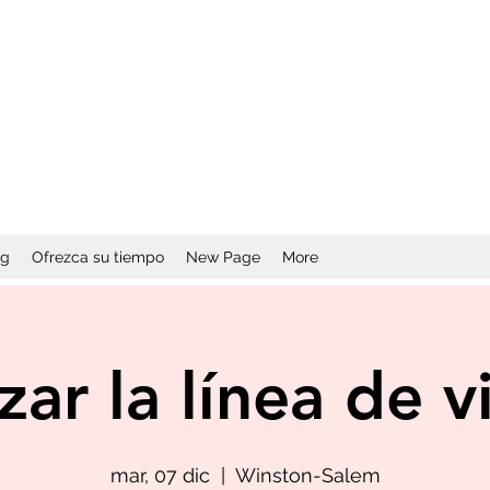
og
Ofrezca su tiempo
New Page
More
zar la línea de vi
mar, 07 dic
  |  
Winston-Salem