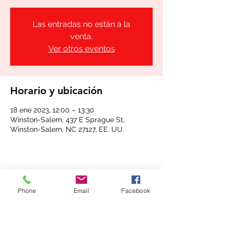
Las entradas no están a la
venta.
Ver otros eventos
Horario y ubicación
18 ene 2023, 12:00 – 13:30
Winston-Salem, 437 E Sprague St,
Winston-Salem, NC 27127, EE. UU.
Compartir este evento
Phone
Email
Facebook